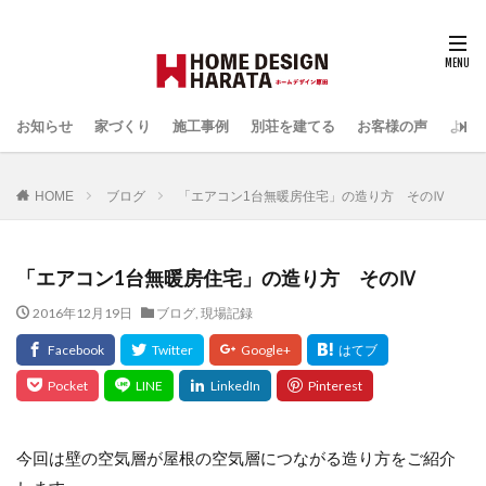
お知らせ
家づくり
施工事例
別荘を建てる
お客様の声
よく
HOME
ブログ
「エアコン1台無暖房住宅」の造り方 そのⅣ
「エアコン1台無暖房住宅」の造り方 そのⅣ
2016年12月19日
ブログ
,
現場記録
今回は壁の空気層が屋根の空気層につながる造り方をご紹介