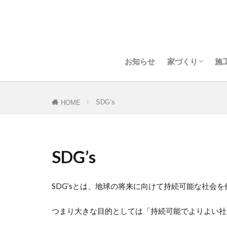
ホームデザイン
耐震について
断熱・気密につ
お知らせ
家づくり
施
ホームデザイン
耐震について
断熱・気密につ
SDG’s
HOME
SDG’s
SDG’sとは、地球の将来に向けて持続可能な社会
つまり大きな目的としては「持続可能でよりよい社