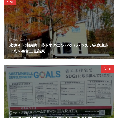
Prev
2020年11月9日
水抜き・凍結防止帯不要のコンパクトハウス：完成編続
（八ヶ岳富士見高原）
Next
2021年7月24日