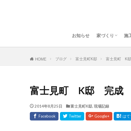
ホームデザイン
耐震について
断熱・気密につ
お知らせ
家づくり
施
ホームデザイン
耐震について
断熱・気密につ
ブログ
富士見町K邸
富士見町 K
HOME
富士見町 K邸 完成
2014年8月25日
富士見町K邸
,
現場記録