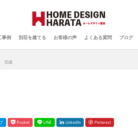
原田の家づくり
いて
工事例
別荘を建てる
お客様の声
よくある質問
ブログ
原田の家づくり
いて
邸 完成