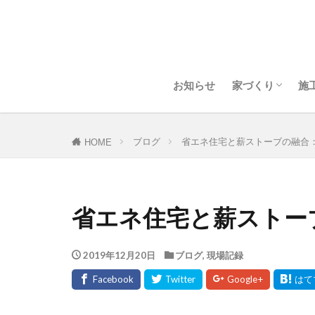
ホームデザイン
耐震について
断熱・気密につ
お知らせ
家づくり
施
ホームデザイン
耐震について
断熱・気密につ
ブログ
省エネ住宅と薪ストーブの融合
HOME
省エネ住宅と薪ストー
2019年12月20日
ブログ
,
現場記録