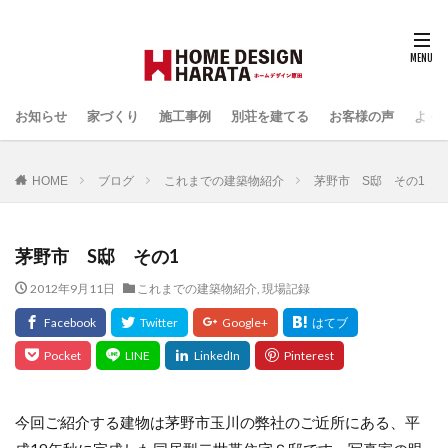
お知らせ
家づくり
施工事例
別荘を建てる
お客様の声
よく
HOME
ブログ
これまでの建築物紹介
茅野市 S邸 その1
茅野市 S邸 その1
2012年9月11日
これまでの建築物紹介
,
現場記録
今回ご紹介する建物は茅野市玉川の弊社のご近所にある、平