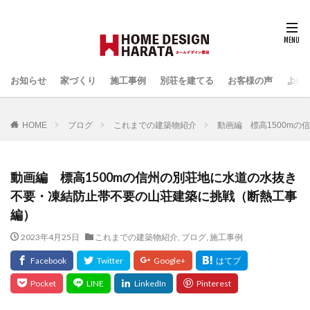
お知らせ
家づくり
施工事例
別荘を建てる
お客様の声
よく
HOME
ブログ
これまでの建築物紹介
動画編 標高1500m
動画編 標高1500mの信州の別荘地に水道の水抜き
不要・凍結防止帯不要の山荘建築に挑戦（断熱工事
編）
2023年4月25日
これまでの建築物紹介
,
ブログ
,
施工事例