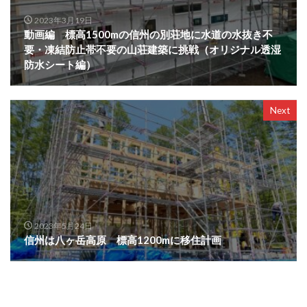
2023年3月19日
動画編 標高1500mの信州の別荘地に水道の水抜き不
要・凍結防止帯不要の山荘建築に挑戦（オリジナル透湿
防水シート編）
Next
2023年5月24日
信州は八ヶ岳高原 標高1200mに移住計画